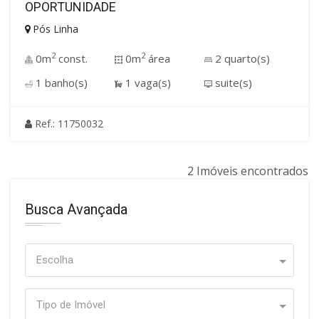
OPORTUNIDADE
Pós Linha
2
2
0m
const.
0m
área
2 quarto(s)
1 banho(s)
1 vaga(s)
suite(s)
Ref.: 11750032
2 Imóveis encontrados
Busca Avançada
Escolha
Tipo de Imóvel